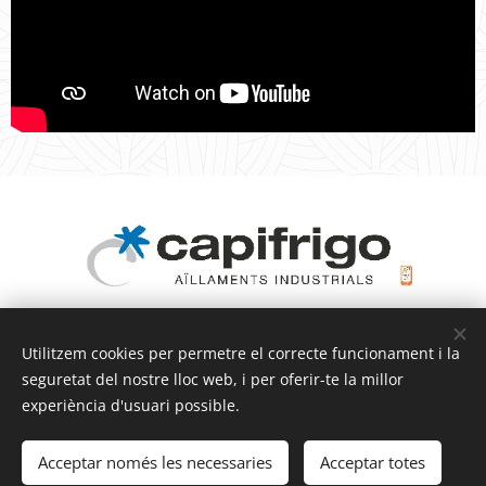
Utilitzem cookies per permetre el correcte funcionament i la
Telèfon
:
(+34) 973 228 848
seguretat del nostre lloc web, i per oferir-te la millor
experiència d'usuari possible.
capifrigo@capifrigo.com
Cookies
Llengües
Acceptar només les necessaries
Acceptar totes
Español
Català