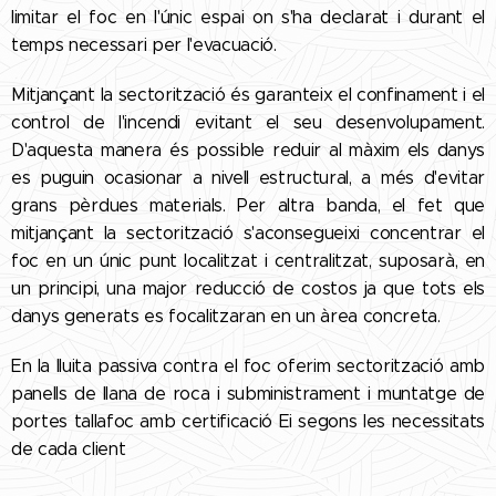
limitar el foc en l'únic espai on s'ha declarat i durant el
temps necessari per l'evacuació.
Mitjançant la sectorització és garanteix el confinament i el
control de l'incendi evitant el seu desenvolupament.
D'aquesta manera és possible reduir al màxim els danys
es puguin ocasionar a nivell estructural, a més d'evitar
grans pèrdues materials. Per altra banda, el fet que
mitjançant la sectorització s'aconsegueixi concentrar el
foc en un únic punt localitzat i centralitzat, suposarà, en
un principi, una major reducció de costos ja que tots els
danys generats es focalitzaran en un àrea concreta.
En la lluita passiva contra el foc oferim sectorització amb
panells de llana de roca i subministrament i muntatge de
portes tallafoc amb certificació Ei segons les necessitats
de cada client